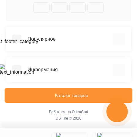
Популярное
Шины
Диски
Информация
Мото шины
Легковые шины
О магазине
Грузовые шины
Доставка
Каталог товаров
Оплата
Шиномонтаж
Работает на
OpenCart
DS Tire © 2026
Политека безопасности
Договор публичной оферты