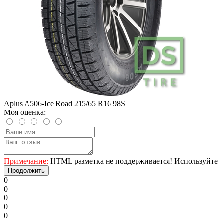
Aplus A506-Ice Road 215/65 R16 98S
Моя оценка:
Примечание:
HTML разметка не поддерживается! Используйте 
Продолжить
0
0
0
0
0