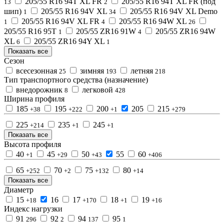
205/55 R16 94T XL FR
205/55 R16 94T XL FR (под
13
2
шип)
205/55 R16 94V XL
205/55 R16 94V XL Demo
1
34
205/55 R16 94V XL FR
205/55 R16 94W XL
1
4
26
205/55 R16 95T
205/55 ZR16 91W
205/55 ZR16 94W
1
4
XL
205/55 ZR16 94Y XL
6
1
Показать все
Сезон
всесезонная
зимняя
летняя
25
193
218
Тип транспортного средства (назначение)
внедорожник
легковой
8
428
Ширина профиля
185
195
200
205
215
+38
+222
+1
+279
225
235
245
+214
+1
+1
Показать все
Высота профиля
40
45
50
55
60
+1
+29
+43
+406
65
70
75
80
+252
+2
+132
+14
Показать все
Диаметр
15
16
17
18
19
+18
+170
+1
+16
Индекс нагрузки
91
92
94
95
296
2
137
1