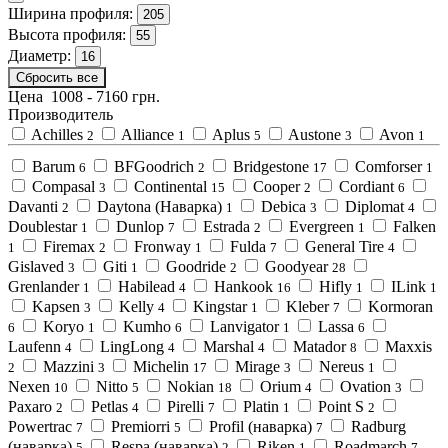
Ширина профиля:
205
Высота профиля:
55
Диаметр:
16
Сбросить все
Цена
1008
-
7160
грн.
Производитель
Achilles
Alliance
Aplus
Austone
Avon
2
1
5
3
1
Barum
BFGoodrich
Bridgestone
Comforser
6
2
17
1
Compasal
Continental
Cooper
Cordiant
3
15
2
6
Davanti
Daytona (Наварка)
Debica
Diplomat
2
1
3
4
Doublestar
Dunlop
Estrada
Evergreen
Falken
1
7
2
1
Firemax
Fronway
Fulda
General Tire
1
2
1
7
4
Gislaved
Giti
Goodride
Goodyear
3
1
2
28
Grenlander
Habilead
Hankook
Hifly
ILink
1
4
16
1
1
Kapsen
Kelly
Kingstar
Kleber
Kormoran
3
4
1
7
Koryo
Kumho
Lanvigator
Lassa
6
1
6
1
6
Laufenn
LingLong
Marshal
Matador
Maxxis
4
4
4
8
Mazzini
Michelin
Mirage
Nereus
2
3
17
3
1
Nexen
Nitto
Nokian
Orium
Ovation
10
5
18
4
3
Paxaro
Petlas
Pirelli
Platin
Point S
2
4
7
1
2
Powertrac
Premiorri
Profil (наварка)
Radburg
7
5
7
(наварка)
Respa (наварка)
Riken
Roadmarch
5
2
1
7