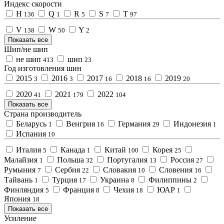
Индекс скорости
H
Q
R
S
T
136
1
5
7
97
V
W
Y
138
50
2
Показать все
Шип/не шип
не шип
шип
413
23
Год изготовления шин
2015
2016
2017
2018
2019
3
3
16
16
20
2020
2021
2022
41
179
104
Показать все
Страна производитель
Беларусь
Венгрия
Германия
Индонезия
1
16
29
1
Испания
10
Италия
Канада
Китай
Корея
5
1
100
25
Малайзия
Польша
Португалия
Россия
1
32
13
27
Румыния
Сербия
Словакия
Словения
7
22
10
16
Тайвань
Турция
Украина
Филиппины
1
17
8
2
Финляндия
Франция
Чехия
ЮАР
5
8
18
1
Япония
18
Показать все
Усиление