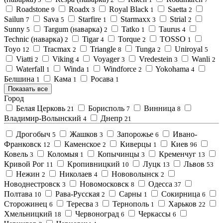
Roadstone
Roadx
Royal Black
Saetta
9
3
1
2
Sailun
Sava
Starfire
Starmaxx
Strial
7
5
1
3
2
Sunny
Targum (наварка)
Tatko
Taurus
5
2
1
4
Technic (наварка)
Tigar
Torque
TOSSO
2
4
2
1
Toyo
Tracmax
Triangle
Tunga
Uniroyal
12
2
8
2
5
Viatti
Viking
Voyager
Vredestein
Wanli
2
4
3
3
2
Waterfall
Winda
Windforce
Yokohama
1
1
2
4
Белшина
Кама
Росава
1
1
1
Показать все
Город
Белая Церковь
Борисполь
Винница
21
7
8
Владимир-Волынский
Днепр
4
21
Дрогобыч
Жашков
Запорожье
Ивано-
5
3
6
Франковск
Каменское
Киверцы
Киев
12
2
1
96
Ковель
Коломыя
Копычинцы
Кременчуг
3
1
3
13
Кривой Рог
Кропивницкий
Луцк
Львов
11
10
13
53
Нежин
Николаев
Нововолынск
2
4
2
Новоднестровск
Новомосковск
Одесса
3
8
37
Полтава
Рава-Русская
Сарны
Сокирница
10
2
1
6
Сторожинец
Тересва
Тернополь
Харьков
6
3
1
22
Хмельницкий
Червоноград
Черкассы
18
6
6