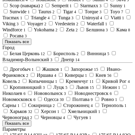
Scop (наварка)
Semperit
Starmaxx
Sunny
2
1
3
1
Sunwide
Taurus
Tigar
Torque
Toyo
1
2
4
3
7
Tracmax
Triangle
Tunga
Uniroyal
Viatti
1
4
3
4
1
Viking
Voyager
Vredestein
Waterfall
3
2
2
1
Windforce
Yokohama
Zeta
Белшина
Кама
1
2
2
3
8
Росава
3
Показать все
Город
Белая Церковь
Борисполь
Винница
12
2
5
Владимир-Волынский
Днепр
3
14
Дрогобыч
Жашков
Запорожье
Ивано-
1
1
15
Франковск
Иршава
Киверцы
Киев
2
4
1
56
Ковель
Копычинцы
Кременчуг
Кривой Рог
2
1
11
4
Кропивницкий
Луцк
Львов
Нежин
3
5
15
1
Николаев
Нововолынск
Новоднестровск
6
3
6
Новомосковск
Одесса
Полтава
Ровно
6
30
9
1
Сарны
Сокирница
Сторожинец
Тернополь
1
2
4
1
Харьков
Херсон
Хмельницкий
32
1
1
Червоноград
Черновцы
Чугуев
2
4
1
Показать все
Параметры