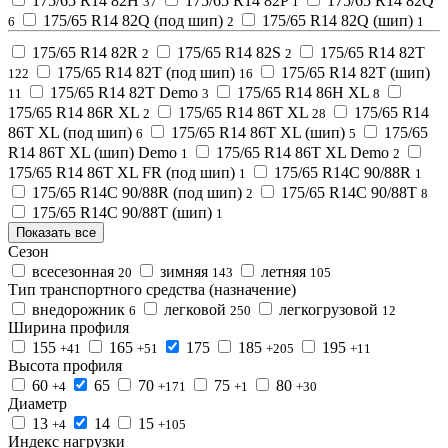
175/65 R14 82H
175/65 R14 82P
175/65 R14 82Q
37
1
175/65 R14 82Q (под шип)
175/65 R14 82Q (шип)
6
2
1
175/65 R14 82R
175/65 R14 82S
175/65 R14 82T
2
2
175/65 R14 82T (под шип)
175/65 R14 82T (шип)
122
16
175/65 R14 82T Demo
175/65 R14 86H XL
11
3
8
175/65 R14 86R XL
175/65 R14 86T XL
175/65 R14
2
28
86T XL (под шип)
175/65 R14 86T XL (шип)
175/65
6
5
R14 86T XL (шип) Demo
175/65 R14 86T XL Demo
1
2
175/65 R14 86T XL FR (под шип)
175/65 R14C 90/88R
1
1
175/65 R14C 90/88R (под шип)
175/65 R14C 90/88T
2
8
175/65 R14C 90/88T (шип)
1
Показать все
Сезон
всесезонная
зимняя
летняя
20
143
105
Тип транспортного средства (назначение)
внедорожник
легковой
легкогрузовой
6
250
12
Ширина профиля
155
165
175
185
195
+41
+51
+205
+11
Высота профиля
60
65
70
75
80
+4
+171
+1
+30
Диаметр
13
14
15
+4
+105
Индекс нагрузки