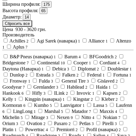
Ширина профиля:
175
Высота профиля:
65
Диаметр:
14
Сбросить все
Цена
930
-
3620
грн.
Производитель
Achilles
Agi Sarek (наварка)
Alliance
Altenzo
2
1
1
Aplus
1
7
B&P Pneus (наварка)
Barum
BFGoodrich
1
4
2
Bridgestone
Continental
Cooper
Cordiant
7
10
1
4
Daytona (Наварка)
Debica
Diplomat
Doublestar
1
3
2
1
Dunlop
Estrada
Falken
Federal
Fortuna
2
3
2
1
1
Fronway
Fulda
General Tire
Gislaved
1
3
3
2
Goodyear
Grenlander
Habilead
Haida
7
3
2
1
Hankook
Hifly
ILink
Invovic
Kapsen
6
3
2
1
2
Kelly
Kingpin (наварка)
Kingstar
Kleber
1
1
2
2
Kormoran
Kumho
Lanvigator
Lassa
Laufenn
6
5
1
5
LingLong
Marshal
Matador
Maxxis
6
1
5
7
4
Michelin
Mirage
Nexen
Nitto
Nokian
5
3
9
4
7
Orium
Ovation
Paxaro
Petlas
Pirelli
3
2
2
3
3
Platin
Powertrac
Premiorri
Profil (наварка)
1
4
2
2
Roadmarch
Roadstone
Roadx
Sailun
Sava
4
3
1
4
3