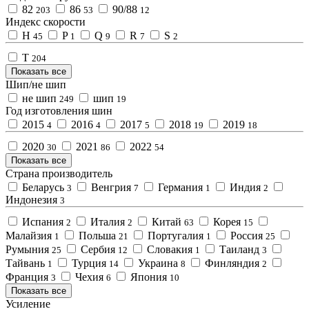
82
86
90/88
203
53
12
Индекс скорости
H
P
Q
R
S
45
1
9
7
2
T
204
Показать все
Шип/не шип
не шип
шип
249
19
Год изготовления шин
2015
2016
2017
2018
2019
4
4
5
19
18
2020
2021
2022
30
86
54
Показать все
Страна производитель
Беларусь
Венгрия
Германия
Индия
3
7
1
2
Индонезия
3
Испания
Италия
Китай
Корея
2
2
63
15
Малайзия
Польша
Португалия
Россия
1
21
1
25
Румыния
Сербия
Словакия
Таиланд
25
12
1
3
Тайвань
Турция
Украина
Финляндия
1
14
8
2
Франция
Чехия
Япония
3
6
10
Показать все
Усиление