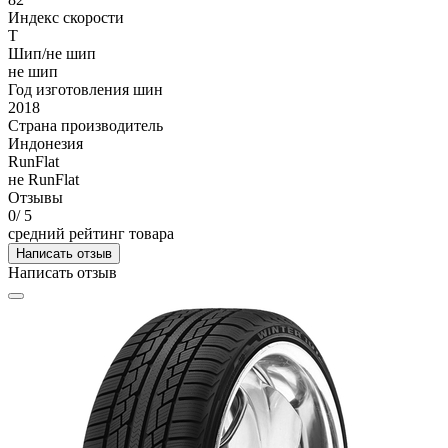
Индекс скорости
T
Шип/не шип
не шип
Год изготовления шин
2018
Страна производитель
Индонезия
RunFlat
не RunFlat
Отзывы
0
/ 5
средний рейтинг товара
Написать отзыв
Написать отзыв