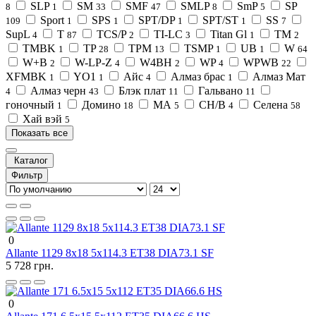
SLP
SM
SMF
SMLP
SmP
SP
8
1
33
47
8
5
Sport
SPS
SPT/DP
SPT/ST
SS
109
1
1
1
1
7
SupL
T
TCS/P
TI-LC
Titan Gl
TM
4
87
2
3
1
2
TMBK
TP
TPM
TSMP
UB
W
1
28
13
1
1
64
W+B
W-LP-Z
W4BH
WP
WPWB
2
4
2
4
22
XFMBK
YO1
Айс
Алмаз брас
Алмаз Мат
1
1
4
1
Алмаз черн
Блэк плат
Гальвано
4
43
11
11
гоночный
Домино
МА
СH/B
Селена
1
18
5
4
58
Хай вэй
5
Показать все
Каталог
Фильтр
0
Allante 1129 8x18 5x114.3 ET38 DIA73.1 SF
5 728 грн.
0