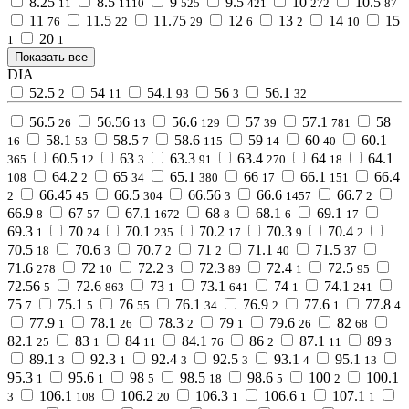
8.25
8.5
9
9.5
10
10.5
11
1110
525
421
272
87
11
11.5
11.75
12
13
14
15
76
22
29
6
2
10
20
1
1
Показать все
DIA
52.5
54
54.1
56
56.1
2
11
93
3
32
56.5
56.56
56.6
57
57.1
58
26
13
129
39
781
58.1
58.5
58.6
59
60
60.1
16
53
7
115
14
40
60.5
63
63.3
63.4
64
64.1
365
12
3
91
270
18
64.2
65
65.1
66
66.1
66.4
108
2
34
380
17
151
66.45
66.5
66.56
66.6
66.7
2
45
304
3
1457
2
66.9
67
67.1
68
68.1
69.1
8
57
1672
8
6
17
69.3
70
70.1
70.2
70.3
70.4
1
24
235
17
9
2
70.5
70.6
70.7
71
71.1
71.5
18
3
2
2
40
37
71.6
72
72.2
72.3
72.4
72.5
278
10
3
89
1
95
72.56
72.6
73
73.1
74
74.1
5
863
1
641
1
241
75
75.1
76
76.1
76.9
77.6
77.8
7
5
55
34
2
1
4
77.9
78.1
78.3
79
79.6
82
1
26
2
1
26
68
82.1
83
84
84.1
86
87.1
89
25
1
11
76
2
11
3
89.1
92.3
92.4
92.5
93.1
95.1
3
1
3
3
4
13
95.3
95.6
98
98.5
98.6
100
100.1
1
1
5
18
5
2
106.1
106.2
106.3
106.6
107.1
3
108
20
1
1
1