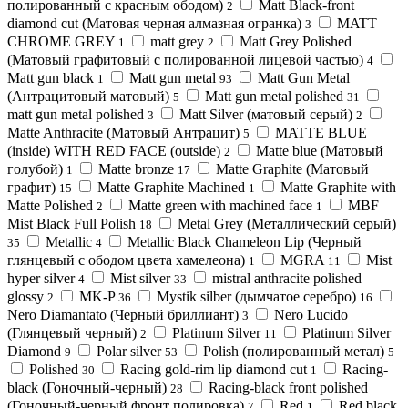
полированный с красным ободом)
Matt Black-front
2
diamond cut (Матовая черная алмазная огранка)
MATT
3
CHROME GREY
matt grey
Matt Grey Polished
1
2
(Матовый графитовый с полированной лицевой частью)
4
Matt gun black
Matt gun metal
Matt Gun Metal
1
93
(Антрацитовый матовый)
Matt gun metal polished
5
31
matt gun metal polished
Matt Silver (матовый серый)
3
2
Matte Anthracite (Матовый Антрацит)
MATTE BLUE
5
(inside) WITH RED FACE (outside)
Matte blue (Матовый
2
голубой)
Matte bronze
Matte Graphite (Матовый
1
17
графит)
Matte Graphite Machined
Matte Graphite with
15
1
Matte Polished
Matte green with machined face
MBF
2
1
Mist Black Full Polish
Metal Grey (Металлический серый)
18
Metallic
Metallic Black Chameleon Lip (Черный
35
4
глянцевый с ободом цвета хамелеона)
MGRA
Mist
1
11
hyper silver
Mist silver
mistral anthracite polished
4
33
glossy
MK-P
Mystik silber (дымчатое серебро)
2
36
16
Nero Diamantato (Черный бриллиант)
Nero Lucido
3
(Глянцевый черный)
Platinum Silver
Platinum Silver
2
11
Diamond
Polar silver
Polish (полированный метал)
9
53
5
Polished
Racing gold-rim lip diamond cut
Racing-
30
1
black (Гоночный-черный)
Racing-black front polished
28
(Гоночный-черный фронт полировка)
Red
Red black
7
1