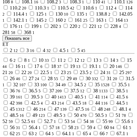
108
108.1
108.2
108.3
110
110.1
8
16
3
1
41
126
110.2
110.3
110.5
110.6
112
114
20
1
42
1
4
114.4
125
130
135
138.8
142.05
2
1
1
10
1
2
142.1
145
160
161
163
164
1
1
2
2
25
1
13
176
199
202
220
221
228
11
1
3
2
12
4
281
368
58
1
Показать все
ET
2
3
4
4.5
5
12
16
32
1
45
6
8
10
11
12
13
14
15
2
1
33
2
12
3
3
16
17
18
19
19.1
20
44
11
6
37
13
1
146
21
22
22.5
23
23.5
24
25
20
20
1
25
2
31
297
26
27
28
29
30
31
31.5
46
24
55
49
332
20
32
33
34
34.5
35
35.5
1
107
100
49
2
1528
1
36
36.5
37
37.5
38
38.5
76
5
209
12
1133
1
39
39.5
40
40.5
41
41.5
161
3
1413
1
114
6
42
42.5
43
43.5
44
44.5
398
4
214
18
116
1
45
46
47
47.5
48
48.1
1312
214
139
16
248
4
48.5
49
49.5
50
50.5
51
16
123
3
470
3
78
52
52.5
52.7
53
54
55
55.6
59
61
1
54
38
99
1
56
56.4
57
58
59
60
61
31
1
18
23
4
94
5
62
63
64
64.1
65
66
67.1
25
2
5
1
4
7
1