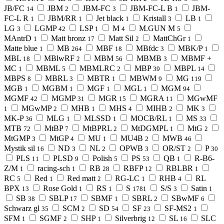
JB/FC
JBM
JBM-FC
JBM-FC-L B
JBM-
14
2
3
1
FC-L R
JBM/RR
Jet black
Kristall
LB
1
1
1
3
1
LG
LGMP
LSP
M
M.GUN M
3
42
1
4
5
MAntrD
Matt bronz
Matt Sil
MattChGr
1
17
2
1
Matte blue
MB
MBF
MBfdc
MBK/P
1
264
18
3
1
MBL
MBlwRF
MBM
MBMB
MBMF +
18
2
56
3
MC
MBML
MBMLRC
MBP
MBPL
1
5
2
39
14
MBPS
MBRL
MBTR
MBWM
MG
8
3
1
9
119
MGB
MGBM
MGF
MGL
MGM
1
1
1
1
94
MGMF
MGMP
MGR
MGRA
MGwMF
42
31
15
11
MGwMP
MHB
MHS
MIHB
MK
1
2
1
4
2
3
MK-P
MLG
MLSSD
MOCB/RL
MS
36
1
1
1
33
MTB
MtBP
MtBPRL
MtDGMPL
MtG
72
7
2
1
2
MtGMP
MtGP
MU
MU4B
MWB
3
4
1
2
46
Mystik sil
ND
NL
OPWB
OR/ST
P
16
3
2
3
2
30
PLS
PLSD
Polish
PS
QB
R-B6-
11
9
5
53
1
Z/M
racing-sch
RB
RBFP
RBLBR
1
1
28
12
1
RC
Red
Red matt
RG-LC
RHB
RL
5
1
2
1
4
BPX
Rose Gold
RS
S
S/S
Satin
13
1
1
1781
3
1
SB
SBLP
SBMF
SBRL
SBwMF
38
17
1
2
6
Schwarz gl
SCM
SD
SF
SF-MS2
35
2
54
23
1
SFM
SGMF
SHP
Silverbrig
SL
SLC
1
2
1
12
16