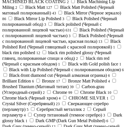
MACHINED BLACK COATING
Black Machining Lip
2
Miling
Black Matt
Black Matt Polished (Черный
2
127
матовый полированный)
Black Mirror (Черное зеркало)
43
Black Mirror Lip Polished
Black Polished (Черный
86
3
полированный обод)
Black polished (Черный с
3
полированной лицевой частью)
Black Polished (Черный
631
с полированной лицевой частью)
Black Polished (Черный
3
с полированной лицевой частью, красная полка)
Black
13
Polished Red (Черный глянцевый с красной полировкой)
1
black rim polished
black rim polished glossy (Черный
12
глянец, полированные спици и обод)
black rim red
2
(Черный с красным ободом)
Black with Gold polish face
1
1
Black with Lip Polished (Черный с полированным ободом)
6
Black-front diamond cut (Черный алмазная огранка)
6
Brilliant Edition
Bronze
Bronze Matt Polished
6
17
4
Brushed Titanium (Матовый титан)
Carbon-grau
39
(Углеродный-серий)
Chrome
Chrome Black
2
99
10
Chrome black (Черный хром)
CHROME SILVER
4
1
Crystal Silver (Серебряный)
Cверкающее серебро
23
(перламутр)
Cеребристый металлик
Cерый
5
2
перламутр
Cупер титановый (темное серебро)
Dark
4
3
glossy black
Dark GMP (Dark Gun Metal Polished)
1
6
Dark Grey (темно-серый)
Dark Grey Matt (темно-серый
12