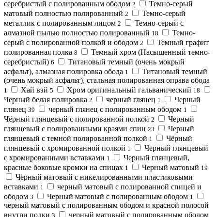
серебристый с полированным ободом
Темно-серый
2
матовый полностью полированный
Темно-серый
2
металлик с полированным лицом
Темно-серый с
2
алмазной пылью полностью полированный
Темно-
18
серый с полированной полкой и ободом
Темный графит
2
полированная полка
Темный хром (Насыщенный темно-
8
серебристый)
Титановый темный (очень мокрый
6
асфальт), алмазная полировка обода
Титановый темный
1
(очень мокрый асфальт), стальная полированная оправа обода
Хай вэй
Хром оригинальный гальванический
1
5
18
Черный белая полировка
черный глянец
Черный
2
1
глянец
черный глянец с полированным ободом
39
1
Чёрный глянцевый с полированной полкой
Черный
2
глянцевый с полированными краями спиц
Черный
23
глянцевый с темной полированной полкой
Чёрный
1
глянцевый с хромированной полкой
Черный глянцевый
1
с хромированными вставками
Черный глянцевый,
1
красные боковые кромки на спицах
Черный матовый
1
19
Чёрный матовый с никелированными пластиковыми
вставками
черный матовый с полированной спицей и
1
ободом
Черный матовый с полированным ободом
3
1
черный матовый с полированным ободом и красной полосой
внутри полки
черный матовый с полированным ободом
3