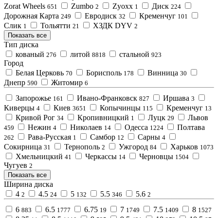
Zorat Wheels
Zumbo
Zyoxx
Диск
651
2
1
224
Дорожная Карта
Евродиск
Кременчуг
249
32
101
Слик
Тольятти
ХЗДК DYV
1
21
2
Показать все
Тип диска
кованый
литой
стальной
276
8818
923
Город
Белая Церковь
Борисполь
Винница
70
178
30
Днепр
Житомир
590
6
Запорожье
Ивано-Франковск
Иршава
161
827
3
Киверцы
Киев
Копычинцы
Кременчуг
4
3651
115
13
Кривой Рог
Кропивницкий
Луцк
Львов
34
1
29
Нежин
Николаев
Одесса
Полтава
459
4
14
1224
Рава-Русская
Самбор
Сарны
262
1
12
4
Сокирница
Тернополь
Ужгород
Харьков
31
2
84
1073
Хмельницкий
Черкассы
Черновцы
41
14
1504
Чугуев
2
Показать все
Ширина диска
4
4.5
5
5.5
5.6
2
24
132
346
2
6
6.5
6.75
7
7.5
8
883
1777
19
1749
1409
1527