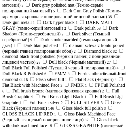
матовий)
Dark grey polished mat (Темно-серый
3
полированный матовый)
Dark Gun Gray Polish (Темно-
5
мраморная крошка с полированной лицевой частью)
35
Dark gun metall
Dark hyper black
DARK MATT
1
1
GRAY (темно-серый матовый)
Dark polish
Dark
2
53
Shadow (Темно-серебристый)
Dark silver (Темный
2
серебристый)
Dark smoke marbled (темно-мраморный
9
дым)
Dark titan polished
diamant-schwarz konturpoliert
1
1
(черный глянец полирований обод)
Diamond black
2
32
diamond-black front polished (черный глянец с полированной
лицевой частью)
Dull black (Черный матовый)
28
27
Dull Black Full Polished (Тусклый черный полированный)
4
Dull Black R Polished
EM/M
Ferric anthracite-matt-front
6
8
diamond cut
Flash silver full
Flat Black (Черный)
8
1
4
Flat Black with Machined Face
FMBK
FP Full Polished
3
1
Full brush bronze (матовая бронзовая крошка)
Full
6
2
Brush Graphite
Full Brush Light Black
Full Brush Ligt
9
1
Graphite
Full Brush silver
FULL SILVER
Gloss
1
2
3
Black (Черный глянец)
Gloss black full polish
146
3
GLOSS BLACK LIP RED
Gloss Black Machined Face
1
(Черный глянцевый полированное лицо)
Gloss black
37
with dark machined face
GLOSS GRAPHITE (глянцевый
19