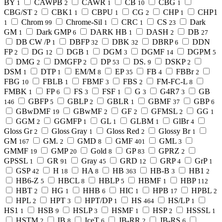
BY
CAWPB
CAWR
CB
CBG
1
2
1
10
1
CBG/ST
CBK1
CBPU
CG
CHP
CHP1
2
1
1
2
1
Chrom
Chrome-Sil
CRC
CS
Dark
1
99
1
1
23
GM
Dark GMP
DARK HB
DASH
DB
1
6
1
2
27
DB CW /P
DBFP
DBK
DBRP
DDN
1
32
32
6
FP
DG
DGB
DGM
DGMF
DGPM
2
12
1
3
14
5
DMG
DMGFP
DP
DS.
DSKP
2
2
53
9
2
DSM
DTP
EM/M
EP
FB
FBBr
1
1
8
35
4
2
FBG
FBLB
FBMF
FBS
FM-FC-L
10
1
3
2
8
FMBK
FP
FS
FSF
G
G4R7
GB
1
6
3
1
3
3
GBFP
GBLP
GBLR
GBMF
GBP
146
5
2
1
37
6
GBwDMF
GBwMF
GF
GFMSL
GG
19
2
2
2
1
GGM
GGMFP
GL
GLBM
GlBr
2
1
1
1
4
Gloss Gr
Gloss Gray
Gloss Red
Glossy Br
2
1
2
1
GM
GM.
GMD
GMF
GML
167
2
8
401
3
GMMF
GMP
Gold
GP
GPRZ
19
20
8
83
2
GPSSL
GR
Gray
GRD
GRP
GrP
1
91
45
12
4
1
GSP
H
HA
HB
HB-B
HB1
42
18
8
363
3
2
HB6-Z
HBCL
HBLP
HBMF
HBP
5
8
5
1
112
HBT
HG
HHB
HIC
HPB
HPBL
2
1
6
1
17
2
HPL
HPT
HPT/DP
HS
HS/LP
2
3
1
464
1
HS1
HSB
HSLP
HSMF
HSP
HSSSL
1
9
3
1
2
1
HSTM
IB
IceT
JB-RR
JB-RS
2
8
6
2
6