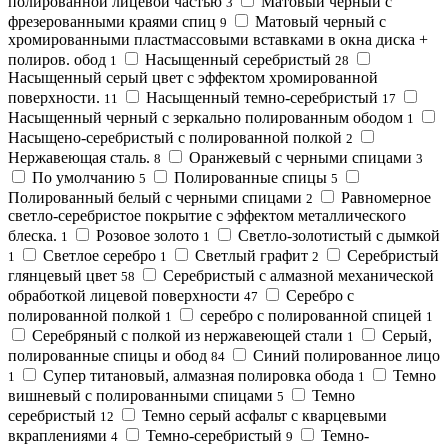
полированной лицевой частью
Матовый черный с
3
фрезерованными краями спиц
Матовый черный с
9
хромированными пластмассовыми вставками в окна диска +
полиров. обод
Насыщенный серебристый
1
28
Насыщенный серый цвет с эффектом хромированной
поверхности.
Насыщенный темно-серебристый
11
17
Насыщенный черный с зеркально полированным ободом
1
Насыщено-серебристый с полированной полкой
2
Нержавеющая сталь.
Оранжевый с черными спицами
8
3
По умолчанию
Полированные спицы
5
5
Полированный белый с черными спицами
Равномерное
2
светло-серебристое покрытие с эффектом металлического
блеска.
Розовое золото
Светло-золотистый с дымкой
1
1
Светлое серебро
Светлый графит
Серебристый
1
1
2
глянцевый цвет
Серебристый с алмазной механической
58
обработкой лицевой поверхности
Серебро с
47
полированной полкой
серебро с полированной спицей
1
1
Серебряный с полкой из нержавеющей стали
Серый,
1
полированные спицы и обод
Синий полированное лицо
84
Супер титановый, алмазная полировка обода
Темно
1
1
вишневый с полированными спицами
Темно
5
серебристый
Темно серый асфальт с кварцевыми
12
вкраплениями
Темно-серебристый
Темно-
4
9