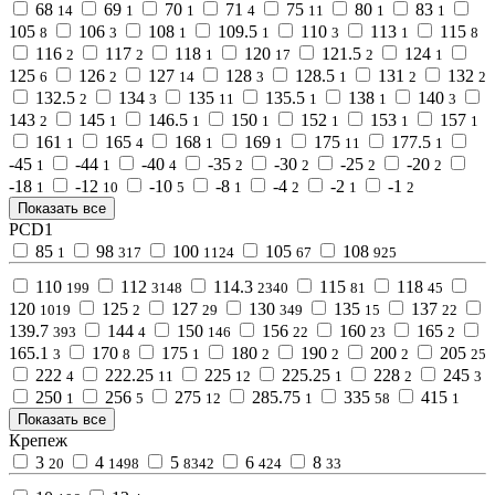
68
69
70
71
75
80
83
14
1
1
4
11
1
1
105
106
108
109.5
110
113
115
8
3
1
1
3
1
8
116
117
118
120
121.5
124
2
2
1
17
2
1
125
126
127
128
128.5
131
132
6
2
14
3
1
2
2
132.5
134
135
135.5
138
140
2
3
11
1
1
3
143
145
146.5
150
152
153
157
2
1
1
1
1
1
1
161
165
168
169
175
177.5
1
4
1
1
11
1
-45
-44
-40
-35
-30
-25
-20
1
1
4
2
2
2
2
-18
-12
-10
-8
-4
-2
-1
1
10
5
1
2
1
2
Показать все
PCD1
85
98
100
105
108
1
317
1124
67
925
110
112
114.3
115
118
199
3148
2340
81
45
120
125
127
130
135
137
1019
2
29
349
15
22
139.7
144
150
156
160
165
393
4
146
22
23
2
165.1
170
175
180
190
200
205
3
8
1
2
2
2
25
222
222.25
225
225.25
228
245
4
11
12
1
2
3
250
256
275
285.75
335
415
1
5
12
1
58
1
Показать все
Крепеж
3
4
5
6
8
20
1498
8342
424
33