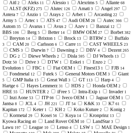
Aitl
Aleks
Alessio
Alexrims
Allante
2
11
1
5
68
ALST (KFZ)
Alutec
Amati
Angel
275
126
3
297
Antera
Anzio
Arays
Arbet
Arcasting
7
1
2
1
22
Army
Artec
ATS
Audi OEM
Autec
5
1
47
28
366
Autom
Avarus
Avus
Azev
Banzai
35
1
2
1
12
BBS
Berg
Better
BMW OEM
Borbet
106
5
14
27
382
Breyton
Brixton
Brock
BTRW
Buffalo
14
1
13
2
CAM
Carlsson
Carre
CAST WHEELS
3
20
6
11
23
CMS
Darwin
Dawning
DBV
Dezent
3
7
2
4
265
DG
Diewe Wheels
Disla
DJ Wheels
2
2
595
13
Dotz
Drive
DTW
Enkei
Enzo
50
3
1
1
2
Evolution
FBC
Fiat OEM
Finest13
FJB
1
1
1
1
14
Fondmetal
Futek
General Motors OEM
Giant
12
5
3
GMP Italia
Great Wall
GT
Harp
5
15
3
113
4
Hartge
Hayes Lemmerz
HDS
Honda OEM
6
31
2
2
HRE
HUNTER
iFree
Intra-Exip
Invader
55
2
5
1
1
Inzi Aone
ITP
Iveco OEM
Jaguar OEM
53
98
1
1
Jantsa
JCL
JH
JT
K&K
K7
8
4
221
54
33
61
Kapitan
Keter
KH
Koko Kuture
Konig
172
1
2
2
2
Kormetal
Kosei
Koya
Kronprinz
29
56
14
13
Kyowa Racing
Land Rover OEM
LandStar
40
10
3
Lawu
League
Lenso
LSW
MAE Design
197
10
4
1
1