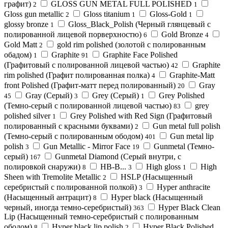
графит)
GLOSS GUN METAL FULL POLISHED
2
1
Gloss gun metallic
Gloss titanium
Gloss-Gold
2
1
1
glossy bronze
Gloss_Black_Polish (Черный глянцевый с
1
полированной лицевой порверхностю)
Gold Bronze
6
4
Gold Matt
gold rim polished (золотой с полированным
2
обадом)
Graphite
Graphite Face Polished
1
91
(Графитовый с полированной лицевой частью)
Graphite
42
rim polished (Графит полированная полка)
Graphite-Matt
4
front Polished (Графит-матт перед полированный)
Gray
20
Gray (Серый)
Grey (Серый)
Grey Polished
45
3
1
(Темно-серый с полированной лицевой частью)
grey
83
polished silver
Grey Polished with Red Sign (Графитовый
1
полированный с красными буквами)
Gun metal full polish
2
(Темно-серый с полированным ободом)
Gun metal lip
401
polish
Gun Metallic - Mirror Face
Gunmetal (Темно-
3
19
серый)
Gunmetal Diamond (Серый внутри, с
167
полировкой снаружи)
HB-B...
High gloss
High
8
3
1
Sheen with Tremolite Metallic
HSLP (Насыщенный
2
серебристый с полированной полкой)
Hyper anthracite
3
(Насыщенный антрацит)
Hyper black (Насыщенный
8
черный, иногда темно-серебристый)
Hyper Black Clean
363
Lip (Насыщенный темно-серебристый с полированным
ободом)
Hyper black lip polish
Hyper Black Polished
8
2