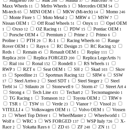
Magnetto
Mak
Malata
Marcello
100
288
37
76
Maxx Wheels
Mefro Wheels
Mercedes OEM
11
3
54
Mi-tech
MINI OEM
MKW (Mi-tech)
Momo
65
1
14
246
Monte Fiore
Moto Metal
MRW
MSW
5
2
4
7
Nissan OEM
Off Road Wheels
Onyx
Opel OEM
1
51
11
Oxxo
OZ Racing
PDW
Pontiac OEM
1
12
11
15
1
Porsche OEM
Premium
Prime
Primo
4
2
2
6
Proline
PTH
R-1
Racing Wheels
Range
1
29
1
60
Rover OEM
Rays
RC Design
RC Racing
1
6
25
52
Reds
Remain
Renault OEM
Replay
1
45
1
111
Replica
Replica FORGED
Replica LegeArtis
2059
200
71
Rial
Ronal
Rondell
RS Wheels
104
152
3
11
RWP
RZT
Seat OEM
SH
Skad
Skov
3
6
1
2
103
Speedline
Sportmax Racing
SRW
SSW
15
21
522
6
Steel Arrivo
Steel SDT
Steel Steger
Steel
17
2
1
2
Trebl
Stilauto
Stonewell
Storm
Street Art
34
28
9
47
4
Strong
Tech Line
Techart
Tecnomagnesio
4
431
2
1
TG Racing
Tomason
Toyota OEM
TRW
1
312
2
9
TSR
TSW
Verde
Vianor
Vissol
1
11
23
7
21
VITELLI
Volkswagen OEM
Volvo OEM
Vossen
4
11
1
Wheel Top Driver
WheelMaster
Wheelworld
21
1
2
1
Wolf
WRC
WS FORGED
WSP Italy
X-
8
3
137
726
Race
Yokatta Rays
ZD
ZF
ZN
2
8
65
248
11