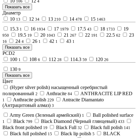
10
12
106
4
Показать все
Диаметр
10
12
13
14
15
13
34
210
478
1463
15.3
16
17
17.5
18
19
1
1934
1979
43
1733
19.5
20
21
22
22.5
23
950
19
1043
267
191
62
24
26
42
43
16
4
1
1
1
Показать все
PCD2
100
108
112
114.3
120
1
6
28
59
26
130
9
Показать все
Цвет
(Hyper silver polish) насыщенный серебристый
полированный
Anthracite
ANTHRACITE LIP RED
2
84
Anthracite polish
Antracite Diamantato
1
229
(Антрацитовый алмаз)
3
Army Green (Зеленый армейский)
Ball polished surface
1
Black
Black Diamond (Черный глянцевый)
1
799
433
Black front polished
Black Full
Black full polish
19
32
141
Black full polished
Black lip polish
BLACK
15
5