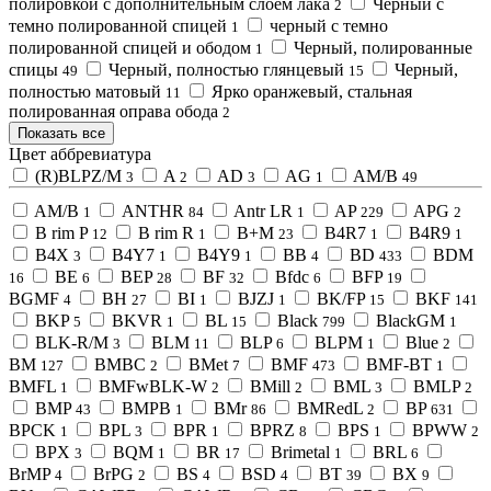
полировкой с дополнительным слоем лака
Черный с
2
темно полированной спицей
черный с темно
1
полированной спицей и ободом
Черный, полированные
1
спицы
Черный, полностью глянцевый
Черный,
49
15
полностью матовый
Ярко оранжевый, стальная
11
полированная оправа обода
2
Показать все
Цвет аббревиатура
(R)BLPZ/M
A
AD
AG
AM/B
3
2
3
1
49
AM/В
ANTHR
Antr LR
AP
APG
1
84
1
229
2
B rim P
B rim R
B+M
B4R7
B4R9
12
1
23
1
1
B4X
B4Y7
B4Y9
BB
BD
BDM
3
1
1
4
433
BE
BEP
BF
Bfdc
BFP
16
6
28
32
6
19
BGMF
BH
BI
BJZJ
BK/FP
BKF
4
27
1
1
15
141
BKP
BKVR
BL
Black
BlackGM
5
1
15
799
1
BLK-R/M
BLM
BLP
BLPM
Blue
3
11
6
1
2
BM
BMBC
BMet
BMF
BMF-BT
127
2
7
473
1
BMFL
BMFwBLK-W
BMill
BML
BMLP
1
2
2
3
2
BMP
BMPB
BMr
BMRedL
BP
43
1
86
2
631
BPCK
BPL
BPR
BPRZ
BPS
BPWW
1
3
1
8
1
2
BPX
BQM
BR
Brimetal
BRL
3
1
17
1
6
BrMP
BrPG
BS
BSD
BT
BX
4
2
4
4
39
9