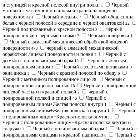
и ступицей и красной полосой внутри полки
Черный
1
матовый с частичной полировкой граней на лицевой
поверхности
Черный металик
Чёрный обод, спица
1
7
белая с чёрной полосой в середине и чёрной окантовкой
22
Чёрный полированный с красной полосой
чёрный
3
полированный с чёрными окнами
Черный полировка
2
1
Черный с алмазной механической обработкой лицевой
поверхности
черный с алмазной механической
473
обработкой лицевой поверхности и полки
Черный с
1
дымкой с полированным ободом
Черный с желтым
18
полированным лицом
Черный с золотыми вставками в
1
окна диска
Черный с красной полосой по ободу
1
6
Черный с металиком полированное лицо
Черный с
28
полированной лицевой частью
Черный с полированной
18
лицевой частью и красной полкой
черный с
2
полированной полкой и спицей
Черный с
46
полированным лицом+Желтая полоска внутри
Черный с
1
полированным лицом+Желтая полоска снаружи
Черный
1
с полированным лицом+Красная полоска внутри
1
Черный с полированным лицом+Красная полоска внутри и
снаружи
Черный с полированным ободом
Черный с
1
2
полированными спицами и красной надписью
Черный с
8