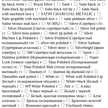
lip black rivets
Royal Silver
Satin
Satin black
1
1
1
38
Satin black lip polish
Satin black red lip
Satin black
17
2
with machined face
SATIN CHARCOAL METALIC
6
2
Satin graphiIte with machined face
satin platinum silver
2
1
Satine bronze matt face
SF-MS2
Silver (Серебро)
1
1
1781
Silver Diamond (Cветло серебристый)
Silver full polish
54
Silver horn poliert
Silver lip polish
Silver
23
1
16
Machine Lip Polished
Silver Polished (Серебристый
8
полированный)
silver rim polished
Silver Satinato
108
5
(Серебряная атласная)
Silver shine
Silverbright (яркое
2
3
серебро)
SM Серебристый металлик
Sport
12
33
1
Stainless polished (Нержавеющая полированная)
Super
1
Look (темное серебро)
Titan Polished (Полированный
4
титан)
Titan Polished Matt (титан полированный
28
матовый)
Titanium
titanium lip diamond cut
13
87
3
Titansilber matt poliert
White
White with Polished Lip
1
64
(Белый с полированным ободом)
White+black (Белый +
4
черный)
WP White Polished
Айс
Алмаз
2
4
4
бронзовый
Алмаз черный
Белый с черной
1
43
полировкой
Белый, красная полировка лица
Блэк
2
1
платина
Бронза полированная
Бронзово-золотой
11
1
матовый
Вишнево-красный
Глубокий тёмно-
1
4