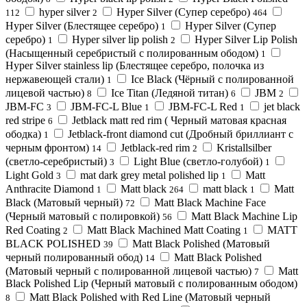
hyper silver
Hyper Silver (Cупер серебро)
112
2
464
Hyper Silver (Блестящее серебро)
Hyper Silver (Супер
1
серебро)
Hyper silver lip polish
Hyper Silver Lip Polish
1
2
(Насыщенный серебристый с полированным ободом)
1
Hyper Silver stainless lip (Блестящее серебро, полочка из
нержавеющей стали)
Ice Black (Чёрный с полированной
1
лицевой частью)
Ice Titan (Ледяной титан)
JBM
8
6
2
JBM-FC
JBM-FC-L Blue
JBM-FC-L Red
jet black
3
1
1
red stripe
Jetblack matt red rim ( Черный матовая красная
6
ободка)
Jetblack-front diamond cut (Дробный бриллиант с
1
черным фронтом)
Jetblack-red rim
Kristallsilber
14
2
(светло-серебристый)
Light Blue (светло-голубой)
3
1
Light Gold
mat dark grey metal polished lip
Matt
3
1
Anthracite Diamond
Matt black
matt black
Matt
1
264
1
Black (Матовый черный)
Matt Black Machine Face
72
(Черный матовый с полировкой)
Matt Black Machine Lip
56
Red Coating
Matt Black Machined Matt Coating
MATT
2
1
BLACK POLISHED
Matt Black Polished (Матовый
39
черный полированный обод)
Matt Black Polished
14
(Матовый черный с полированной лицевой частью)
Matt
7
Black Polished Lip (Черный матовый с полированным ободом)
Matt Black Polished with Red Line (Матовый черный
8