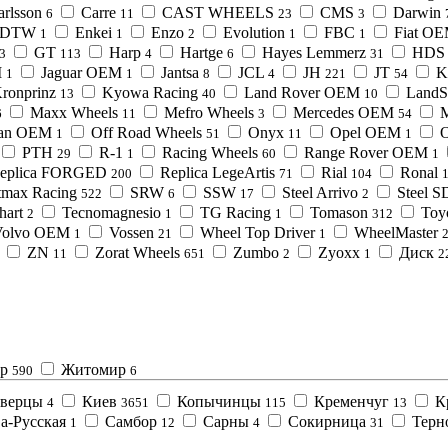
arlsson
Carre
CAST WHEELS
CMS
Darwin
6
11
23
3
DTW
Enkei
Enzo
Evolution
FBC
Fiat O
1
1
2
1
1
GT
Harp
Hartge
Hayes Lemmerz
HDS
3
113
4
6
31
M
Jaguar OEM
Jantsa
JCL
JH
JT
K
1
1
8
4
221
54
ronprinz
Kyowa Racing
Land Rover OEM
LandS
13
40
10
Maxx Wheels
Mefro Wheels
Mercedes OEM
M
6
11
3
54
san OEM
Off Road Wheels
Onyx
Opel OEM
1
51
11
1
PTH
R-1
Racing Wheels
Range Rover OEM
29
1
60
1
eplica FORGED
Replica LegeArtis
Rial
Ronal
200
71
104
tmax Racing
SRW
SSW
Steel Arrivo
Steel 
522
6
17
2
hart
Tecnomagnesio
TG Racing
Tomason
Toy
2
1
1
312
Volvo OEM
Vossen
Wheel Top Driver
WheelMaster
1
21
1
ZN
Zorat Wheels
Zumbo
Zyoxx
Диск
11
651
2
1
2
р
Житомир
590
6
верцы
Киев
Копычинцы
Кременчуг
К
4
3651
115
13
а-Русская
Самбор
Сарны
Сокирница
Терн
1
12
4
31