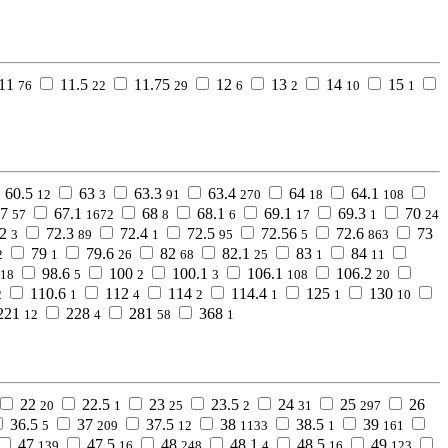
11
11.5
11.75
12
13
14
15
76
22
29
6
2
10
1
60.5
63
63.3
63.4
64
64.1
12
3
91
270
18
108
7
67.1
68
68.1
69.1
69.3
70
57
1672
8
6
17
1
24
2
72.3
72.4
72.5
72.56
72.6
73
3
89
1
95
5
863
79
79.6
82
82.1
83
84
2
1
26
68
25
1
11
98.6
100
100.1
106.1
106.2
18
5
2
3
108
20
110.6
112
114
114.4
125
130
2
1
4
2
1
1
10
221
228
281
368
12
4
58
1
22
22.5
23
23.5
24
25
26
20
1
25
2
31
297
36.5
37
37.5
38
38.5
39
5
209
12
1133
1
161
47
47.5
48
48.1
48.5
49
139
16
248
4
16
123