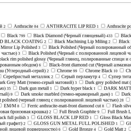
ый
Anthracite
ANTHRACITE LIP RED
Anthracite po
2
84
1
Black
Black Diamond (Черный глянцевый)
Black
799
433
D BLACK COATING
Black Machining Lip Miling
Black 
2
2
 Mirror Lip Polished
Black Polished (Черный полированный о
3
 частью)
Black Polished (Черный с полированной лицевой ча
3
black rim polished glossy (Черный глянец, полированные спици и 
лированным ободом)
Black-front diamond cut (Черный алмазна
6
au (Углеродный-серий)
Chrome
Chrome Black
Ch
2
99
10
Cеребристый металлик
Cерый перламутр
Cупер тита
2
4
ark Grey Matt (темно-серый матовий)
Dark grey polished ma
3
ью)
Dark gun metall
Dark hyper black
DARK MATT 
35
1
1
стый)
Dark smoke marbled (темно-мраморный дым)
Dark 
9
1
nt polished (черный глянец с полированной лицевой частью)
28
EM/M
Ferric anthracite-matt-front diamond cut
Flash silve
8
8
атовая бронзовая крошка)
Full Brush Graphite
Full Brush L
2
9
ack full polish
GLOSS BLACK LIP RED
Gloss Black Ma
3
1
ый графит)
GLOSS GUN METAL FULL POLISHED
Gl
2
1
нной лицевой порверхностю)
Gold Bronze
Gold Matt
6
4
2