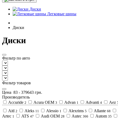
Диски
Легковые шины
Диски
Диски
Фильтр по авто
Фильтр товаров
Цена
83
-
379643
грн.
Производитель
Accuride
Acura OEM
Advan
Advanti
Aez
2
3
1
4
Aitl
Aleks
Alessio
Alexrims
Allante
2
11
1
5
68
Artec
ATS
Audi OEM
Autec
Autom
1
47
28
366
35