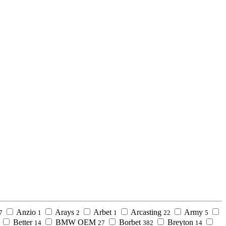
Anzio
Arays
Arbet
Arcasting
Army
7
1
2
1
22
5
Better
BMW OEM
Borbet
Breyton
14
27
382
14