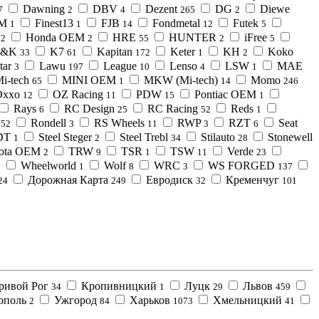
Dawning
DBV
Dezent
DG
Diewe
7
2
4
265
2
EM
Finest13
FJB
Fondmetal
Futek
1
1
14
12
5
Honda OEM
HRE
HUNTER
iFree
2
2
55
2
5
&K
K7
Kapitan
Keter
KH
Koko
33
61
172
1
2
tar
Lawu
League
Lenso
LSW
MAE
3
197
10
4
1
i-tech
MINI OEM
MKW (Mi-tech)
Momo
65
1
14
246
Oxxo
OZ Racing
PDW
Pontiac OEM
12
11
15
1
Rays
RC Design
RC Racing
Reds
6
25
52
1
Rondell
RS Wheels
RWP
RZT
Seat
152
3
11
3
6
SDT
Steel Steger
Steel Trebl
Stilauto
Stonewell
1
2
34
28
ota OEM
TRW
TSR
TSW
Verde
2
9
1
11
23
Wheelworld
Wolf
WRC
WS FORGED
2
1
8
3
137
Дорожная Карта
Евродиск
Кременчуг
24
249
32
101
ривой Рог
Кропивницкий
Луцк
Львов
34
1
29
459
ополь
Ужгород
Харьков
Хмельницкий
2
84
1073
41