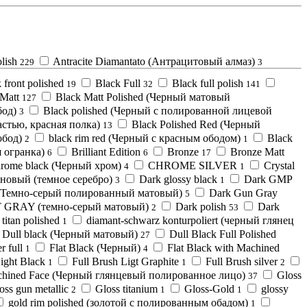
lish
Antracite Diamantato (Антрацитовый алмаз)
229
3
 front polished
Black Full
Black full polish
19
32
141
Matt
Black Matt Polished (Черный матовый
127
бод)
Black polished (Черный с полированной лицевой
3
стью, красная полка)
Black Polished Red (Черный
13
обод)
black rim red (Черный с красным ободом)
Black
2
1
я огранка)
Brilliant Edition
Bronze
Bronze Matt
6
6
17
rome black (Черный хром)
CHROME SILVER
Crystal
4
1
новый (темное серебро)
Dark glossy black
Dark GMP
3
1
t (Темно-серый полированный матовый)
Dark Gun Gray
5
GRAY (темно-серый матовый)
Dark polish
Dark
2
53
titan polished
diamant-schwarz konturpoliert (черный глянец
1
Dull black (Черный матовый)
Dull Black Full Polished
27
r full
Flat Black (Черный)
Flat Black with Machined
1
4
ight Black
Full Brush Ligt Graphite
Full Brush silver
1
1
2
chined Face (Черный глянцевый полированное лицо)
Gloss
37
oss gun metallic
Gloss titanium
Gloss-Gold
glossy
2
1
1
gold rim polished (золотой с полированным обадом)
1