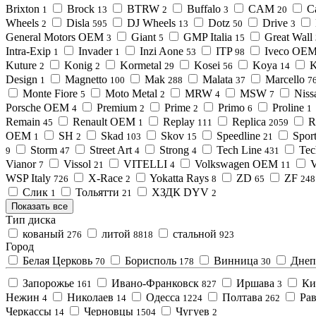
Brixton
Brock
BTRW
Buffalo
CAM
C
1
13
2
3
20
Wheels
Disla
DJ Wheels
Dotz
Drive
2
595
13
50
3
General Motors OEM
Giant
GMP Italia
Great Wall
3
5
15
Intra-Exip
Invader
Inzi Aone
ITP
Iveco OE
1
1
53
98
Kuture
Konig
Kormetal
Kosei
Koya
K
2
2
29
56
14
Design
Magnetto
Mak
Malata
Marcello
1
100
288
37
7
Monte Fiore
Moto Metal
MRW
MSW
Nis
5
2
4
7
Porsche OEM
Premium
Prime
Primo
Proline
4
2
2
6
1
Remain
Renault OEM
Replay
Replica
R
45
1
111
2059
OEM
SH
Skad
Skov
Speedline
Spor
1
2
103
15
21
Storm
Street Art
Strong
Tech Line
Tec
9
47
4
4
431
Vianor
Vissol
VITELLI
Volkswagen OEM
7
21
4
11
WSP Italy
X-Race
Yokatta Rays
ZD
ZF
726
2
8
65
248
Слик
Тольятти
ХЗДК DYV
1
21
2
Показать все
Тип диска
кованый
литой
стальной
276
8818
923
Город
Белая Церковь
Борисполь
Винница
Днеп
70
178
30
Запорожье
Ивано-Франковск
Иршава
Ки
161
827
3
Нежин
Николаев
Одесса
Полтава
Рав
4
14
1224
262
Черкассы
Черновцы
Чугуев
14
1504
2