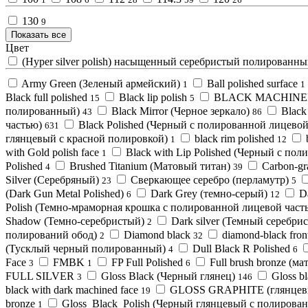
130
9
Показать все
Цвет
(Hyper silver polish) насыщенный серебристый полированн
Army Green (Зеленый армейский)
Ball polished surface
1
1
Black full polished
Black lip polish
BLACK MACHINE
15
5
полированный)
Black Mirror (Черное зеркало)
Black
43
86
частью)
Black Polished (Черный с полированной лицевой
631
глянцевый с красной полировкой)
black rim polished
1
12
with Gold polish face
Black with Lip Polished (Черный с по
1
Polished
Brushed Titanium (Матовый титан)
Carbon-gr
4
39
Silver (Серебряный)
Cверкающее серебро (перламутр)
23
5
(Dark Gun Metal Polished)
Dark Grey (темно-серый)
D
6
12
Polish (Темно-мраморная крошка с полированной лицевой част
Shadow (Темно-серебристый)
Dark silver (Темный серебри
2
полирований обод)
Diamond black
diamond-black fro
2
32
(Тусклый черный полированный)
Dull Black R Polished
4
6
Face
FMBK
FP Full Polished
Full brush bronze (м
3
1
6
FULL SILVER
Gloss Black (Черный глянец)
Gloss bl
3
146
black with dark machined face
GLOSS GRAPHITE (глянцев
19
bronze
Gloss_Black_Polish (Черный глянцевый с полирова
1