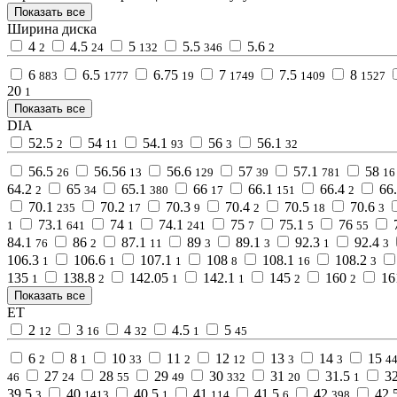
Показать все
Ширина диска
4
4.5
5
5.5
5.6
2
24
132
346
2
6
6.5
6.75
7
7.5
8
883
1777
19
1749
1409
1527
20
1
Показать все
DIA
52.5
54
54.1
56
56.1
2
11
93
3
32
56.5
56.56
56.6
57
57.1
58
26
13
129
39
781
16
64.2
65
65.1
66
66.1
66.4
66
2
34
380
17
151
2
70.1
70.2
70.3
70.4
70.5
70.6
235
17
9
2
18
3
73.1
74
74.1
75
75.1
76
1
641
1
241
7
5
55
84.1
86
87.1
89
89.1
92.3
92.4
76
2
11
3
3
1
3
106.3
106.6
107.1
108
108.1
108.2
1
1
1
8
16
3
135
138.8
142.05
142.1
145
160
16
1
2
1
1
2
2
Показать все
ET
2
3
4
4.5
5
12
16
32
1
45
6
8
10
11
12
13
14
15
2
1
33
2
12
3
3
4
27
28
29
30
31
31.5
3
46
24
55
49
332
20
1
39.5
40
40.5
41
41.5
42
42.
3
1413
1
114
6
398