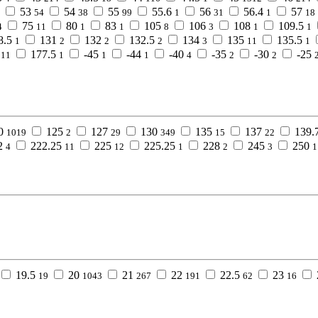
53
54
55
55.6
56
56.4
57
54
38
99
1
31
1
18
75
80
83
105
106
108
109.5
4
11
1
1
8
3
1
1
8.5
131
132
132.5
134
135
135.5
1
2
2
2
3
11
1
177.5
-45
-44
-40
-35
-30
-25
11
1
1
1
4
2
2
0
125
127
130
135
137
139.
1019
2
29
349
15
22
2
222.25
225
225.25
228
245
250
4
11
12
1
2
3
1
19.5
20
21
22
22.5
23
19
1043
267
191
62
16