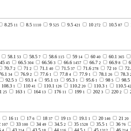
8.25
8.5
9
9.5
10
10.5
11
1110
525
421
272
87
58.1
58.5
58.6
59
60
60.1
53
7
115
14
40
365
.45
66.5
66.56
66.6
66.7
66.9
6
45
304
3
1457
2
8
70.7
71
71.1
71.5
71.6
72
72.
2
2
40
37
278
10
76.1
76.9
77.6
77.8
77.9
78.1
78.3
34
2
1
4
1
26
92.5
93.1
95.1
95.3
95.6
98
98.5
3
4
13
1
1
5
108.3
110
110.1
110.2
110.3
110.5
1
41
126
20
1
4
1
163
164
176
199
202
220
25
1
13
11
1
3
2
16
17
18
19
19.1
20
21
4
11
6
37
13
1
146
20
2
33
34
34.5
35
35.5
36
107
100
49
2
1528
1
76
5
43
43.5
44
44.5
45
46
4
214
18
116
1
1312
214