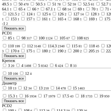
49.5
50
50.5
51
52
52.5
52.7
3
470
3
78
59
61
1
64.1
65
66
67.1
68
69
70
71
1
4
7
1
14
1
1
121.5
124
125
126
127
128
12
2
1
6
2
14
3
153
157
161
165
168
169
175
1
1
1
1
4
1
1
-1
2
Показать все
PCD1
85
98
100
105
108
1
317
1124
67
925
110
112
114.3
115
118
12
199
3148
2340
81
45
170
175
180
190
200
205
22
3
8
1
2
2
2
25
Показать все
Крепеж
3
4
5
6
8
20
1498
8342
424
33
10
12
106
4
Показать все
Диаметр
10
12
13
14
15
13
34
210
478
1463
15.3
16
17
17.5
18
19
1
1934
1979
43
1733
950
Показать все
PCD2
100
108
112
114.3
120
1
6
28
59
26