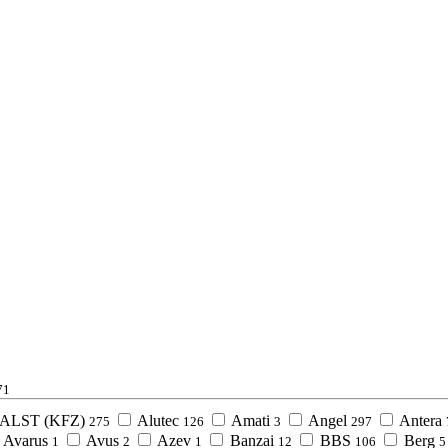
71
ALST (KFZ)
Alutec
Amati
Angel
Antera
275
126
3
297
Avarus
Avus
Azev
Banzai
BBS
Berg
1
2
1
12
106
5