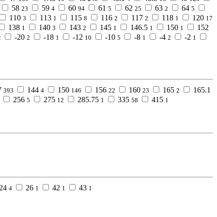
58
59
60
61
62
63
64
23
4
94
5
25
2
5
110
113
115
116
117
118
120
3
1
8
2
2
1
17
138
140
143
145
146.5
150
152
1
3
2
1
1
1
-20
-18
-12
-10
-8
-4
-2
2
2
1
10
5
1
2
1
7
144
150
156
160
165
165.1
393
4
146
22
23
2
256
275
285.75
335
415
5
12
1
58
1
24
26
42
43
4
1
1
1