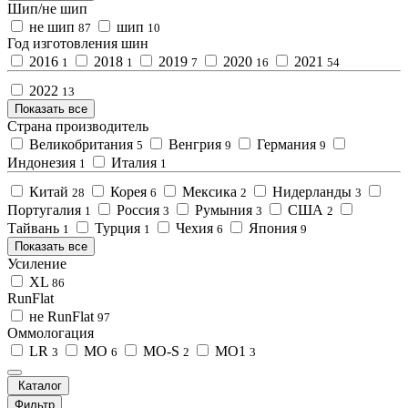
Шип/не шип
не шип
шип
87
10
Год изготовления шин
2016
2018
2019
2020
2021
1
1
7
16
54
2022
13
Показать все
Страна производитель
Великобритания
Венгрия
Германия
5
9
9
Индонезия
Италия
1
1
Китай
Корея
Мексика
Нидерланды
28
6
2
3
Португалия
Россия
Румыния
США
1
3
3
2
Тайвань
Турция
Чехия
Япония
1
1
6
9
Показать все
Усиление
XL
86
RunFlat
не RunFlat
97
Оммологация
LR
MO
MO-S
MO1
3
6
2
3
Каталог
Фильтр