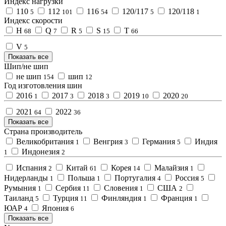
Индекс нагрузки
110
112
116
120/117
120/118
5
101
54
5
1
Индекс скорости
H
Q
R
S
T
68
7
5
15
66
V
5
Показать все
Шип/не шип
не шип
шип
154
12
Год изготовления шин
2016
2017
2018
2019
2020
1
3
3
10
20
2021
2022
64
36
Показать все
Страна производитель
Великобритания
Венгрия
Германия
Индия
1
3
5
Индонезия
1
2
Испания
Китай
Корея
Малайзия
2
61
14
1
Нидерланды
Польша
Португалия
Россия
1
1
4
5
Румыния
Сербия
Словения
США
1
11
1
2
Таиланд
Турция
Финляндия
Франция
5
11
1
1
ЮАР
Япония
4
6
Показать все