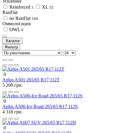
Усиление
Reinforced
XL
1
52
RunFlat
не RunFlat
166
Оммологация
OWL
6
Каталог
Фильтр
0
Aplus A501 265/65 R17 112T
5 200 грн.
0
Aplus A506-Ice Road 265/65 R17 112S
4 318 грн.
0