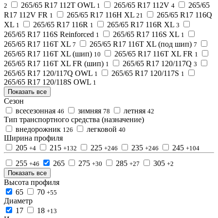
265/65 R17 112T OWL
265/65 R17 112V
265/65
2
1
4
R17 112V FR
265/65 R17 116H XL
265/65 R17 116Q
1
21
XL
265/65 R17 116R
265/65 R17 116R XL
1
1
3
265/65 R17 116S Reinforced
265/65 R17 116S XL
1
1
265/65 R17 116T XL
265/65 R17 116T XL (под шип)
7
7
265/65 R17 116T XL (шип)
265/65 R17 116T XL FR
10
1
265/65 R17 116T XL FR (шип)
265/65 R17 120/117Q
1
3
265/65 R17 120/117Q OWL
265/65 R17 120/117S
1
1
265/65 R17 120/118S OWL
1
Показать все
Сезон
всесезонная
зимняя
летняя
46
78
42
Тип транспортного средства (назначение)
внедорожник
легковой
126
40
Ширина профиля
205
215
225
235
245
+4
+132
+246
+246
+104
255
265
275
285
305
+46
+30
+27
+2
Показать все
Высота профиля
65
70
+55
Диаметр
17
18
+13