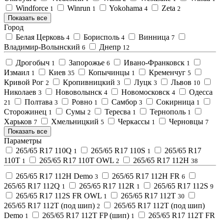
Windforce
Winrun
Yokohama
Zeta
1
1
4
2
Показать все
Город
Белая Церковь
Борисполь
Винница
4
4
7
Владимир-Волынский
Днепр
6
12
Дрогобыч
Запорожье
Ивано-Франковск
1
6
1
Измаил
Киев
Копычинцы
Кременчуг
1
35
1
5
Кривой Рог
Кропивницкий
Луцк
Львов
2
3
3
10
Николаев
Нововолынск
Новомосковск
Одесса
3
4
4
Полтава
Ровно
Самбор
Сокирница
21
3
1
3
1
Сторожинец
Сумы
Тересва
Тернополь
1
2
1
1
Харьков
Хмельницкий
Черкассы
Черновцы
7
5
1
7
Показать все
Параметры
265/65 R17 110Q
265/65 R17 110S
265/65 R17
1
1
110T
265/65 R17 110T OWL
265/65 R17 112H
1
2
38
265/65 R17 112H Demo
265/65 R17 112H FR
3
6
265/65 R17 112Q
265/65 R17 112R
265/65 R17 112S
1
1
9
265/65 R17 112S FR OWL
265/65 R17 112T
1
30
265/65 R17 112T (под шип)
265/65 R17 112T (под шип)
2
Demo
265/65 R17 112T FP (шип)
265/65 R17 112T FR
1
1