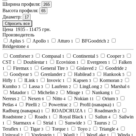
Ширина профиля:
265
Высота профиля:
65
Диаметр:
17
Сбросить все
Цена
1935
-
11475
грн.
Производитель
Aplus
Apollo
Atturo
BFGoodrich
5
1
1
2
Bridgestone
4
Comforser
Compasal
Continental
Cooper
3
1
5
3
CST
Doublestar
Ecovision
Evergreen
Falken
1
1
1
1
Firemax
General Tire
Gislaved
Goodride
1
1
3
2
2
Goodyear
Grenlander
Habilead
Hankook
5
2
3
5
Hifly
ILink
Invovic
Kapsen
Kormoran
1
1
1
3
2
Kumho
Lassa
Laufenn
LingLong
Marshal
3
3
2
2
6
Matador
Michelin
Mirage
Nankang
1
2
1
1
Nereus
Nexen
Nitto
Nokian
Orium
2
6
4
11
3
Petlas
Pirelli
Powertrac
Profil (наварка)
4
2
2
1
Radburg (наварка)
ROADCRUZA
Roadmarch
1
1
2
Roadstone
Roadx
Royal Black
Sailun
Sailwin
2
1
1
4
Starmaxx
Strial
Sunwide
Taurus
1
4
1
3
2
Teraflex
Tigar
Torque
Toyo
Triangle
1
3
1
2
4
Uniroyal
Vredestein
Wanli
WestLake
Winda
2
1
2
1
1