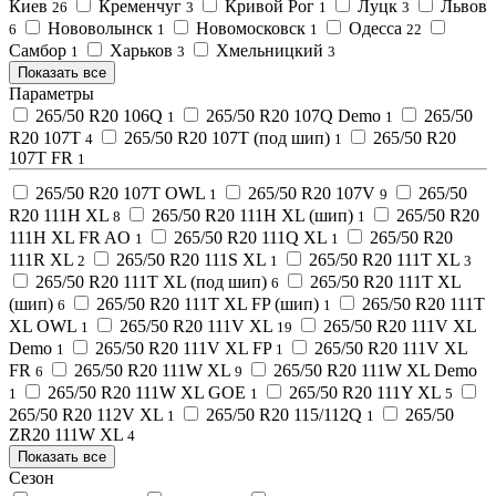
Киев
Кременчуг
Кривой Рог
Луцк
Львов
26
3
1
3
Нововолынск
Новомосковск
Одесса
6
1
1
22
Самбор
Харьков
Хмельницкий
1
3
3
Показать все
Параметры
265/50 R20 106Q
265/50 R20 107Q Demo
265/50
1
1
R20 107T
265/50 R20 107T (под шип)
265/50 R20
4
1
107T FR
1
265/50 R20 107T OWL
265/50 R20 107V
265/50
1
9
R20 111H XL
265/50 R20 111H XL (шип)
265/50 R20
8
1
111H XL FR AO
265/50 R20 111Q XL
265/50 R20
1
1
111R XL
265/50 R20 111S XL
265/50 R20 111T XL
2
1
3
265/50 R20 111T XL (под шип)
265/50 R20 111T XL
6
(шип)
265/50 R20 111T XL FP (шип)
265/50 R20 111T
6
1
XL OWL
265/50 R20 111V XL
265/50 R20 111V XL
1
19
Demo
265/50 R20 111V XL FP
265/50 R20 111V XL
1
1
FR
265/50 R20 111W XL
265/50 R20 111W XL Demo
6
9
265/50 R20 111W XL GOE
265/50 R20 111Y XL
1
1
5
265/50 R20 112V XL
265/50 R20 115/112Q
265/50
1
1
ZR20 111W XL
4
Показать все
Сезон