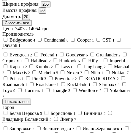
Ширина профиля:
265
Высота профиля:
50
Диаметр:
20
Сбросить все
Цена
3403
-
14054
грн.
Производитель
Bridgestone
Continental
Cooper
CST
4
8
1
1
Davanti
1
Evergreen
Federal
Goodyear
Grenlander
2
1
6
2
Gripmax
Habilead
Hankook
Hifly
Imperial
1
2
6
1
1
Kapsen
Kumho
Lassa
LingLong
Marshal
2
2
1
2
Maxxis
Michelin
Nexen
Nitto
Nokian
3
2
5
2
1
7
Petlas
Pirelli
Powertrac
ROADCRUZA
1
3
2
2
Roadmarch
Roadstone
Rockblade
Starmaxx
1
1
1
1
Toyo
Tracmax
Triangle
Windforce
Yokohama
9
1
3
2
7
Показать все
Город
Белая Церковь
Борисполь
Винница
5
1
2
Владимир-Волынский
Днепр
5
7
Запорожье
Звенигородка
Ивано-Франковск
5
2
1