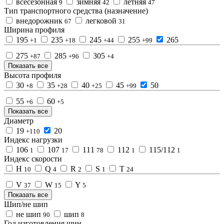
всесезонная
зимняя
летняя
9
42
47
Тип транспортного средства (назначение)
внедорожник
легковой
67
31
Ширина профиля
195
235
245
255
265
+1
+18
+44
+99
275
285
305
+87
+96
+4
Показать все
Высота профиля
30
35
40
45
50
+8
+28
+25
+99
55
60
+6
+5
Показать все
Диаметр
19
20
+110
Индекс нагрузки
106
107
111
112
115/112
1
17
78
1
1
Индекс скорости
H
Q
R
S
T
10
4
2
1
24
V
W
Y
37
15
5
Показать все
Шип/не шип
не шип
шип
90
8
Год изготовления шин