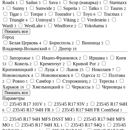
Roadx
Sailun
Sava
Scop (наварка)
Starmaxx
1
3
1
1
Sunny
Sunwide
Superia
Tatko
Taurus
3
1
2
1
1
2
Tigar
Torque
Tourador
Toyo
Tracmax
1
1
1
6
1
Triangle
Uniroyal
Viking
Vredestein
4
5
2
1
Wanli
WestLake
Windforce
Yokohama
3
1
2
3
Показать все
Город
Белая Церковь
Борисполь
Винница
4
2
5
Владимир-Волынский
Днепр
6
18
Запорожье
Ивано-Франковск
Иршава
Киев
3
2
1
Ковель
Кременчуг
Кривой Рог
53
2
2
2
Кропивницкий
Луцк
Львов
Николаев
1
4
25
7
Нововолынск
Новомосковск
Одесса
Полтава
4
8
32
Ровно
Самбор
Сторожинец
Тересва
2
1
1
2
1
Харьков
Хмельницкий
Черкассы
Черновцы
16
6
3
6
Показать все
Параметры
235/45 R17 101V
235/45 R17 93V
235/45 R17 94H
1
2
235/45 R17 94H FR
235/45 R17 94H FR ContiSeal
6
3
1
235/45 R17 94H MFS DSST MO
235/45 R17 94H MFS
1
MO
235/45 R17 94H XL
235/45 R17 94Q
235/45
1
1
1