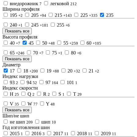
внедорожник
легковой
7
212
Ширина профиля
195
205
215
225
235
+2
+94
+143
+335
240
245
255
+1
+181
+6
Показать все
Высота профиля
40
45
50
55
60
+7
+48
+259
+105
65
70
75
80
+246
+7
+1
+6
Показать все
Диаметр
17
18
19
20
21
+200
+88
+32
+2
Индекс нагрузки
93
94
97
101
2
52
164
1
Индекс скорости
H
Q
R
S
T
25
2
2
1
29
V
W
Y
35
77
48
Показать все
Шип/не шип
не шип
шип
209
10
Год изготовления шин
2015
2016
2017
2018
2019
1
3
11
11
11