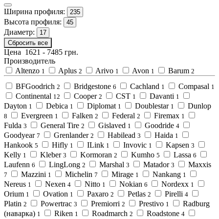
Ширина профиля:
235
Высота профиля:
45
Диаметр:
17
Сбросить все
Цена
1621
-
7485
грн.
Производитель
Altenzo
Aplus
Arivo
Avon
Barum
1
2
1
1
2
BFGoodrich
Bridgestone
Cachland
Compasal
2
6
1
1
Continental
Cooper
CST
Davanti
12
2
1
1
Dayton
Debica
Diplomat
Doublestar
Dunlop
1
1
1
1
Evergreen
Falken
Federal
Firemax
8
1
2
2
1
Fulda
General Tire
Gislaved
Goodride
3
2
1
4
Goodyear
Grenlander
Habilead
Haida
7
2
3
1
Hankook
Hifly
ILink
Invovic
Kapsen
5
1
1
1
3
Kelly
Kleber
Kormoran
Kumho
Lassa
1
3
2
5
6
Laufenn
LingLong
Marshal
Matador
Maxxis
6
2
3
3
Mazzini
Michelin
Mirage
Nankang
7
1
7
1
1
Nereus
Nexen
Nitto
Nokian
Nordexx
1
4
1
6
1
Orium
Ovation
Paxaro
Petlas
Pirelli
1
1
2
2
4
Platin
Powertrac
Premiorri
Prestivo
Radburg
2
3
2
1
(наварка)
Riken
Roadmarch
Roadstone
1
1
2
4