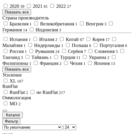
2020
2021
2022
39
81
27
Показать все
Страна производитель
Бразилия
Великобритания
Венгрия
1
1
3
Германия
Индонезия
14
3
Испания
Италия
Китай
Корея
1
2
67
17
Малайзия
Нидерланды
Польша
Португалия
1
1
6
6
Россия
Румыния
Сербия
Словения
1
24
7
5
Таиланд
Тайвань
Турция
Украина
3
1
11
2
Филиппины
Франция
Чехия
Япония
1
2
1
13
Показать все
Усиление
XL
167
RunFlat
RunFlat
не RunFlat
2
217
Оммологация
MO
2
Каталог
Фильтр