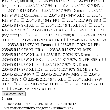
R17 94Q (под шип)
235/45 R17 94S
235/45 R17 94T
1
1
(под шип)
235/45 R17 94T (шип)
235/45 R17 94V
2
2
2
235/45 R17 94W
235/45 R17 94W Demo
235/45
6
1
R17 94W FR ContiSeal
235/45 R17 94W XL
235/45
1
2
R17 94Y
235/45 R17 94Y FP
235/45 R17 94Y FR
1
1
5
235/45 R17 97H XL
235/45 R17 97H XL FR
235/45
11
1
R17 97R XL
235/45 R17 97T XL
235/45 R17 97T XL
2
9
(под шип)
235/45 R17 97T XL (шип)
235/45 R17 97T
6
8
XL FP
235/45 R17 97T XL FR
235/45 R17 97V XL
1
1
23
235/45 R17 97V XL Demo
235/45 R17 97V XL FP
1
1
235/45 R17 97V XL FR
235/45 R17 97V XL MFS
3
1
235/45 R17 97W XL
235/45 R17 97W XL Demo
36
1
235/45 R17 97W XL FR
235/45 R17 97W XL FR SSR
2
1
235/45 R17 97Y XL
235/45 R17 97Y XL Demo
15
1
235/45 R17 97Y XL FR
235/45 R17 97Y XL MFS
8
1
235/45 ZR17 94W
235/45 ZR17 94W MFS
235/45
7
1
ZR17 94Y
235/45 ZR17 97V XL
235/45 ZR17 97W
5
1
XL
235/45 ZR17 97W XL FR
235/45 ZR17 97Y XL
17
2
235/45 ZR17 97Y XL FR
10
1
Показать все
Сезон
всесезонная
зимняя
летняя
5
87
127
Тип транспортного средства (назначение)